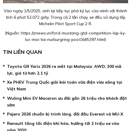
Vào ngày 1/5/2025, anh lại tiếp tục phá kỷ lục của mình với thành
tích 6 phút 52,072 giây. Trong cả 2 lần chạy, xe đều sử dụng lốp
Michelin Pilot Sport Cup 2 R.
(Nguồn:
https://znews.vn/ford-mustang-gtd-competition-lap-ky-
luc-moi-tai-nurburgring-post1645397.html
)
TIN LIÊN QUAN
Toyota GR Yaris 2026 ra mắt tại Malaysia: AWD, 300 mã
lực, giá từ hơn 2,1 tỷ
Xe PHEV Trung Quốc giải bài toán vừa điện vừa xăng tại
Việt Nam
Wuling Mini EV Macaron ưu đãi gần 26 triệu cho khách đặt
sớm
Pajero 2026 chuẩn bị trình làng, đối đầu Everest và MU-X
Renault tăng tốc điện khí hóa, hướng tới 2 triệu xe vào
năm 2030