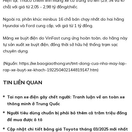
Hiện tại, Thaco chiếm lĩnh mảng xe cỡ trung trở lên (29, 34 và 47
chỗ) với giá từ 2,05 - 2,98 tỷ đồng/chiếc.
Ngoài ra, phân khúc minibus 16 chỗ bán chạy nhất do hai hãng
Hyundai và Ford cung cấp, với giá từ 1 tỷ đồng.
Mảng xe buýt điện do VinFast cung ứng hoàn toàn, do hãng này
tự sản xuất xe buýt điện, đồng thời sở hữu hệ thống trạm sạc
chuyên dụng.
(Nguồn:
https://xe.baogiaothong.vn/tmt-dong-cua-nha-may-lap-
rap-xe-buyt-xe-khach-192250402144819147.htm
)
TIN LIÊN QUAN
Tai nạn xe điện gây chết người: Tranh luận về an toàn xe
thông minh ở Trung Quốc
Người tiêu dùng chuẩn bị phải bỏ thêm cả trăm triệu đồng
để mua được ô tô
Cập nhật chi tiết bảng giá Toyota tháng 03/2025 mới nhất