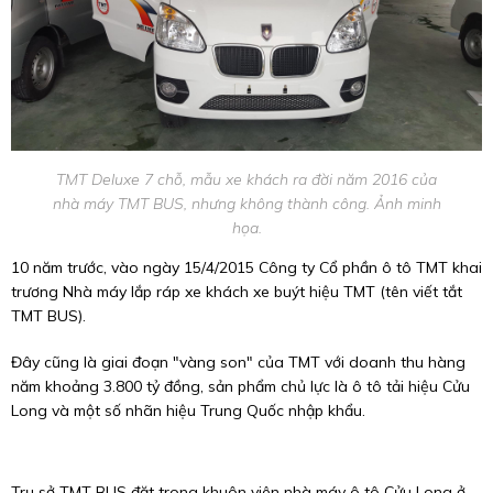
TMT Deluxe 7 chỗ, mẫu xe khách ra đời năm 2016 của
nhà máy TMT BUS, nhưng không thành công. Ảnh minh
họa.
10 năm trước, vào ngày 15/4/2015 Công ty Cổ phần ô tô TMT khai
trương Nhà máy lắp ráp xe khách xe buýt hiệu TMT (tên viết tắt
TMT BUS).
Đây cũng là giai đoạn "vàng son" của TMT với doanh thu hàng
năm khoảng 3.800 tỷ đồng, sản phẩm chủ lực là ô tô tải hiệu Cửu
Long và một số nhãn hiệu Trung Quốc nhập khẩu.
Trụ sở TMT BUS đặt trong khuôn viên nhà máy ô tô Cửu Long ở