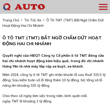
Trang Chủ
Tin Tức Xe
Ô Tô TMT (TMT) Bất Ngờ Chấm Dứt
Hoạt Động Hai Chi Nhánh
Ô TÔ TMT (TMT) BẤT NGỜ CHẤM DỨT HOẠT
ĐỘNG HAI CHI NHÁNH
Quyết nghị của HĐQT Công ty Cổ phần ô tô TMT đóng cửa
hai chi nhánh hoạt động kém hiệu quả, trong đó chi nhánh
Hưng Yên là nhà máy lắp ráp xe buýt, xe khách.
Năm 2024, công ty ô tô TMT ghi nhận khoản lỗ sau thuế 315,5 tỷ
đồng. Sau kiểm toán số lỗ tăng thêm 10 tỷ đồng, tức tổng số lỗ
nâng lên khoảng 325 tỷ đồng.
Chia theo số ngày làm việc trong năm, bình quân mỗi
ngày TMT lỗ khoảng 1 tỷ đồng.