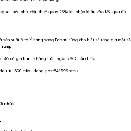
c ngoài, nên phải chịu thuế quan 25% khi nhập khẩu vào Mỹ, qua đó
sản xuất ô tô Ý hạng sang Ferrari cũng cho biết sẽ tăng giá một số
 Trump.
ốn đã có giá bán lẻ hàng trăm ngàn USD mỗi chiếc.
t-dau-tu-800-trieu-dong-post841596.html
)
ới nhất
t