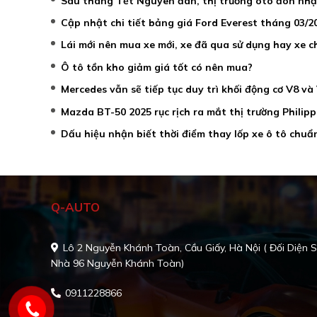
Sau tháng Tết Nguyên đán, thị trường ôtô đón nhận
Cập nhật chi tiết bảng giá Ford Everest tháng 03/
Lái mới nên mua xe mới, xe đã qua sử dụng hay xe 
Ô tô tồn kho giảm giá tốt có nên mua?
Mercedes vẫn sẽ tiếp tục duy trì khối động cơ V8 và
Mazda BT-50 2025 rục rịch ra mắt thị trường Philip
Dấu hiệu nhận biết thời điểm thay lốp xe ô tô chuẩ
Q-AUTO
Lô 2 Nguyễn Khánh Toàn, Cầu Giấy, Hà Nội ( Đối Diện 
Nhà 96 Nguyễn Khánh Toàn)
0911228866