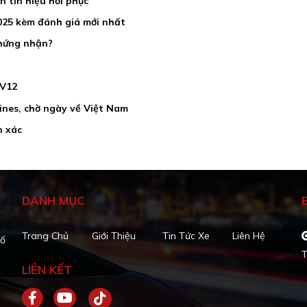
 tín hiệu hồi phục
2025 kèm đánh giá mới nhất
chứng nhận?
 V12
pines, chờ ngày về Việt Nam
n xác
DANH MỤC
Trang Chủ
Giới Thiệu
Tin Tức Xe
Liên Hệ
Số
T
LIÊN KẾT