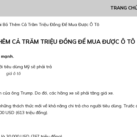
TRANG CH
ải Bỏ Thêm Cả Trăm Triệu Đồng Để Mua Được Ô Tô
THÊM CẢ TRĂM TRIỆU ĐỒNG ĐỂ MUA ĐƯỢC Ô TÔ
g mạnh.
i tiêu dùng Mỹ sẽ phải trả
giá ô tô
an của ông Trump. Do đó, các hãng xe sẽ phải tăng giá xe.
hững thách thức mới về khả năng chi trả cho người tiêu dùng. Trước 
00 USD (613 triệu đồng).
 là 30.000 USD (767 triệu đồng).