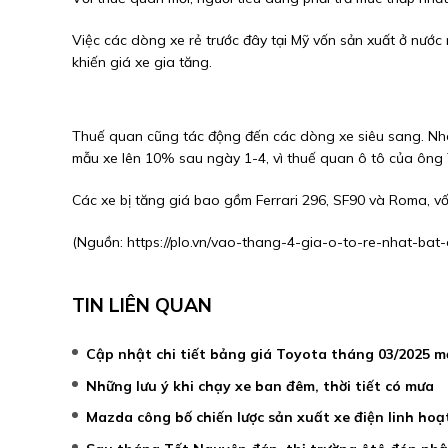
Việc các dòng xe rẻ trước đây tại Mỹ vốn sản xuất ở nướ
khiến giá xe gia tăng.
Thuế quan cũng tác động đến các dòng xe siêu sang. Nhà 
mẫu xe lên 10% sau ngày 1-4, vì thuế quan ô tô của ông
Các xe bị tăng giá bao gồm Ferrari 296, SF90 và Roma, v
(Nguồn:
https://plo.vn/vao-thang-4-gia-o-to-re-nhat-ba
TIN LIÊN QUAN
Cập nhật chi tiết bảng giá Toyota tháng 03/2025 m
Những lưu ý khi chạy xe ban đêm, thời tiết có mưa
Mazda công bố chiến lược sản xuất xe điện linh hoạ