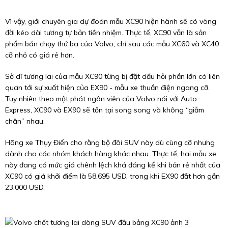
Vì vậy, giới chuyên gia dự đoán mẫu XC90 hiện hành sẽ có vòng
đời kéo dài tương tự bản tiền nhiệm. Thực tế, XC90 vẫn là sản
phẩm bán chạy thứ ba của Volvo, chỉ sau các mẫu XC60 và XC40
cỡ nhỏ có giá rẻ hơn.
Sở dĩ tương lai của mẫu XC90 từng bị đặt dấu hỏi phần lớn có liên
quan tới sự xuất hiện của EX90 - mẫu xe thuần điện ngang cỡ.
Tuy nhiên theo một phát ngôn viên của Volvo nói với Auto
Express, XC90 và EX90 sẽ tồn tại song song và không “giẫm
chân” nhau.
Hãng xe Thụy Điển cho rằng bộ đôi SUV này dù cùng cỡ nhưng
dành cho các nhóm khách hàng khác nhau. Thực tế, hai mẫu xe
này đang có mức giá chênh lệch khá đáng kể khi bản rẻ nhất của
XC90 có giá khởi điểm là 58.695 USD, trong khi EX90 đắt hơn gần
23.000 USD.