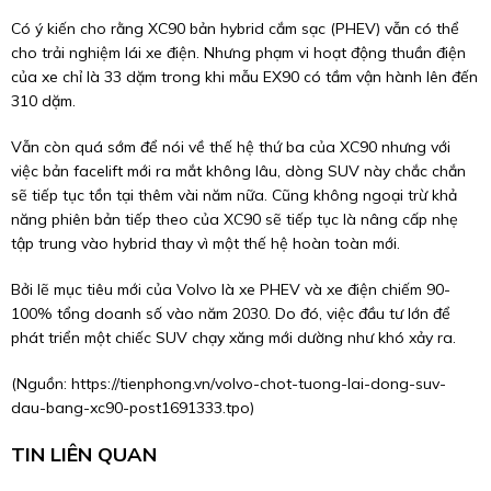
Có ý kiến cho rằng XC90 bản hybrid cắm sạc (PHEV) vẫn có thể
cho trải nghiệm lái xe điện. Nhưng phạm vi hoạt động thuần điện
của xe chỉ là 33 dặm trong khi mẫu EX90 có tầm vận hành lên đến
310 dặm.
Vẫn còn quá sớm để nói về thế hệ thứ ba của XC90 nhưng với
việc bản facelift mới ra mắt không lâu, dòng SUV này chắc chắn
sẽ tiếp tục tồn tại thêm vài năm nữa. Cũng không ngoại trừ khả
năng phiên bản tiếp theo của XC90 sẽ tiếp tục là nâng cấp nhẹ
tập trung vào hybrid thay vì một thế hệ hoàn toàn mới.
Bởi lẽ mục tiêu mới của Volvo là xe PHEV và xe điện chiếm 90-
100% tổng doanh số vào năm 2030. Do đó, việc đầu tư lớn để
phát triển một chiếc SUV chạy xăng mới dường như khó xảy ra.
(Nguồn:
https://tienphong.vn/volvo-chot-tuong-lai-dong-suv-
dau-bang-xc90-post1691333.tpo
)
TIN LIÊN QUAN