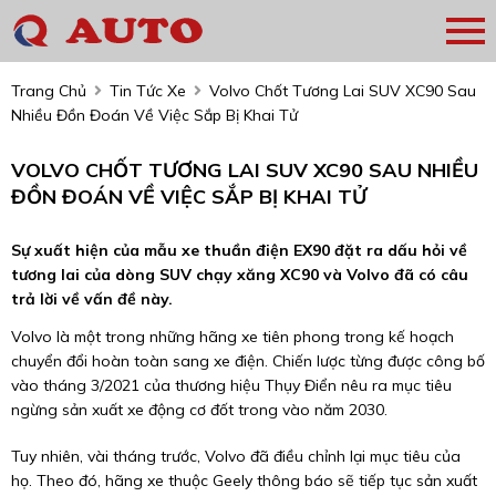
Trang Chủ
Tin Tức Xe
Volvo Chốt Tương Lai SUV XC90 Sau
Nhiều Đồn Đoán Về Việc Sắp Bị Khai Tử
VOLVO CHỐT TƯƠNG LAI SUV XC90 SAU NHIỀU
ĐỒN ĐOÁN VỀ VIỆC SẮP BỊ KHAI TỬ
Sự xuất hiện của mẫu xe thuần điện EX90 đặt ra dấu hỏi về
tương lai của dòng SUV chạy xăng XC90 và Volvo đã có câu
trả lời về vấn đề này.
Volvo là một trong những hãng xe tiên phong trong kế hoạch
chuyển đổi hoàn toàn sang xe điện. Chiến lược từng được công bố
vào tháng 3/2021 của thương hiệu Thụy Điển nêu ra mục tiêu
ngừng sản xuất xe động cơ đốt trong vào năm 2030.
Tuy nhiên, vài tháng trước, Volvo đã điều chỉnh lại mục tiêu của
họ. Theo đó, hãng xe thuộc Geely thông báo sẽ tiếp tục sản xuất