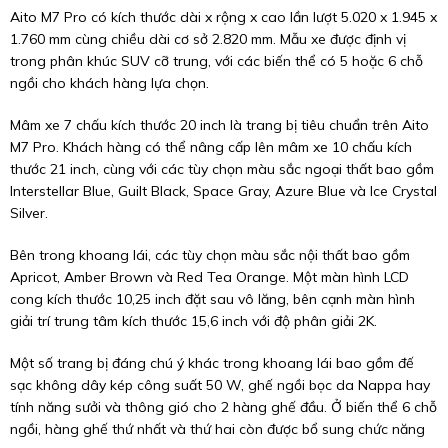
Aito M7 Pro có kích thước dài x rộng x cao lần lượt 5.020 x 1.945 x
1.760 mm cùng chiều dài cơ sở 2.820 mm. Mẫu xe được định vị
trong phân khúc SUV cỡ trung, với các biến thể có 5 hoặc 6 chỗ
ngồi cho khách hàng lựa chọn.
Mâm xe 7 chấu kích thước 20 inch là trang bị tiêu chuẩn trên Aito
M7 Pro. Khách hàng có thể nâng cấp lên mâm xe 10 chấu kích
thước 21 inch, cùng với các tùy chọn màu sắc ngoại thất bao gồm
Interstellar Blue, Guilt Black, Space Gray, Azure Blue và Ice Crystal
Silver.
Bên trong khoang lái, các tùy chọn màu sắc nội thất bao gồm
Apricot, Amber Brown và Red Tea Orange. Một màn hình LCD
cong kích thước 10,25 inch đặt sau vô lăng, bên cạnh màn hình
giải trí trung tâm kích thước 15,6 inch với độ phân giải 2K.
Một số trang bị đáng chú ý khác trong khoang lái bao gồm đế
sạc không dây kép công suất 50 W, ghế ngồi bọc da Nappa hay
tính năng sưởi và thông gió cho 2 hàng ghế đầu. Ở biến thể 6 chỗ
ngồi, hàng ghế thứ nhất và thứ hai còn được bổ sung chức năng