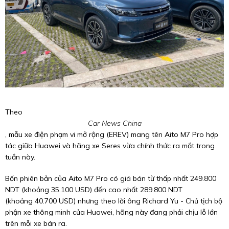
Theo
Car News China
, mẫu xe điện phạm vi mở rộng (EREV) mang tên Aito M7 Pro hợp
tác giữa Huawei và hãng xe Seres vừa chính thức ra mắt trong
tuần này.
Bốn phiên bản của Aito M7 Pro có giá bán từ thấp nhất 249.800
NDT (khoảng
35.100 USD
) đến cao nhất 289.800 NDT
(khoảng
40.700 USD
) nhưng theo lời ông Richard Yu - Chủ tịch bộ
phận xe thông minh của Huawei, hãng này đang phải chịu lỗ lớn
trên mỗi xe bán ra.