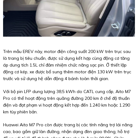
Trên mẫu EREV này, motor điện công suất 200 kW trên trục sau
là trang bị tiêu chuẩn, được sử dụng kết hợp cùng động cơ tăng
áp dung tích 1.5L chỉ đảm nhiệm chức năng sạc pin. Ở thiết lập
động cơ kép, xe được bổ sung thêm motor điện 130 kW trên trục
trước và sử dụng hệ dẫn động 4 bánh toàn thời gian.
Với bộ pin LFP dung lượng 38,5 kWh do CATL cung cấp, Aito M7
Pro có thể hoạt động trên quãng đường 200 km ở chế độ thuần
điện và đạt phạm vi hoạt động kết hợp đến 1.240 km hoặc 1.290
km tùy phiên bản.
Huawei Aito M7 Pro còn được trang bị các tính năng trợ lái nâng
cao, bao gồm giữ làn đường, nhận dạng đèn giao thông, hỗ trợ