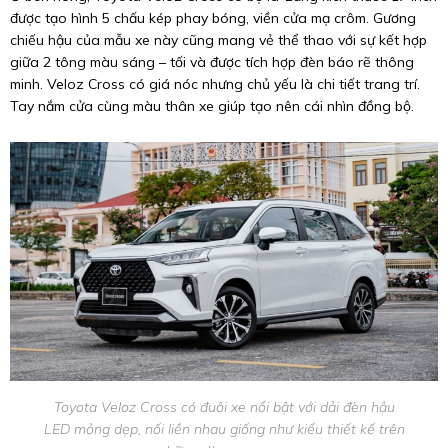
được tạo hình 5 chấu kép phay bóng, viền cửa mạ crôm. Gương
chiếu hậu của mẫu xe này cũng mang vẻ thể thao với sự kết hợp
giữa 2 tông màu sáng – tối và được tích hợp đèn báo rẽ thông
minh. Veloz Cross có giá nóc nhưng chủ yếu là chi tiết trang trí.
Tay nắm cửa cùng màu thân xe giúp tạo nên cái nhìn đồng bộ.
Toyota Veloz Cross có đuôi xe nổi bật với dải đèn hậu
LED mỏng dẹp, nối liền nhau giống như kiểu thiết kế trên