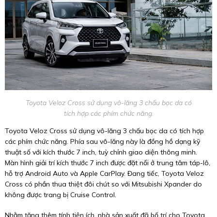
Toyota Veloz Cross sử dụng vô-lăng 3 chấu bọc da có
tích hợp các phím chức năng.
Toyota Veloz Cross sử dụng vô-lăng 3 chấu bọc da có tích hợp
các phím chức năng. Phía sau vô-lăng này là đồng hồ dạng kỹ
thuật số với kích thước 7 inch, tuỳ chỉnh giao diện thông minh.
Màn hình giải trí kích thước 7 inch được đặt nổi ở trung tâm táp-lô,
hỗ trợ Android Auto và Apple CarPlay. Đang tiếc, Toyota Veloz
Cross có phần thua thiệt đôi chút so với Mitsubishi Xpander do
không được trang bị Cruise Control.
Nhằm tăng thêm tính tiện ích, nhà sản xuất đã bố trí cho Toyota