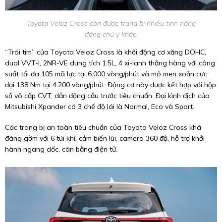
Toyota Veloz Cross còn được trang bị nhiều tính năng
đáng chú ý khác.
“Trái tim” của Toyota Veloz Cross là khối động cơ xăng DOHC,
dual VVT-I, 2NR-VE dung tích 1.5L, 4 xi-lanh thẳng hàng với công
suất tối đa 105 mã lực tại 6.000 vòng/phút và mô men xoắn cực
đại 138 Nm tại 4.200 vòng/phút. Động cơ này được kết hợp với hộp
số vô cấp CVT, dẫn động cầu trước tiêu chuẩn. Đại kình địch của
Mitsubishi Xpander có 3 chế độ lái là Normal, Eco và Sport.
Các trang bị an toàn tiêu chuẩn của Toyota Veloz Cross khá
đáng gờm với 6 túi khí, cảm biến lùi, camera 360 độ, hỗ trợ khởi
hành ngang dốc, cân bằng điện tử.