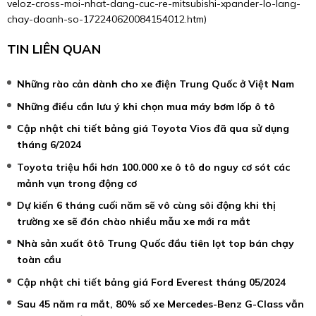
veloz-cross-moi-nhat-dang-cuc-re-mitsubishi-xpander-lo-lang-
chay-doanh-so-172240620084154012.htm
)
TIN LIÊN QUAN
Những rào cản dành cho xe điện Trung Quốc ở Việt Nam
Những điều cần lưu ý khi chọn mua máy bơm lốp ô tô
Cập nhật chi tiết bảng giá Toyota Vios đã qua sử dụng
tháng 6/2024
Toyota triệu hồi hơn 100.000 xe ô tô do nguy cơ sót các
mảnh vụn trong động cơ
Dự kiến 6 tháng cuối năm sẽ vô cùng sôi động khi thị
trường xe sẽ đón chào nhiều mẫu xe mới ra mắt
Nhà sản xuất ôtô Trung Quốc đầu tiên lọt top bán chạy
toàn cầu
Cập nhật chi tiết bảng giá Ford Everest tháng 05/2024
Sau 45 năm ra mắt, 80% số xe Mercedes-Benz G-Class vẫn