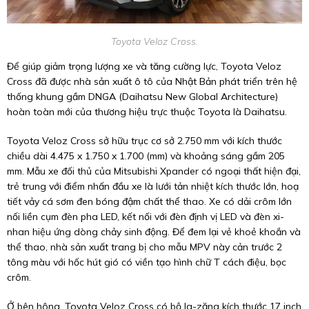
Toyota Veloz Cross.
Để giúp giảm trọng lượng xe và tăng cường lực, Toyota Veloz
Cross đã được nhà sản xuất ô tô của Nhật Bản phát triển trên hệ
thống khung gầm DNGA (Daihatsu New Global Architecture)
hoàn toàn mới của thương hiệu trực thuộc Toyota là Daihatsu.
Toyota Veloz Cross sở hữu trục cơ sở 2.750 mm với kích thước
chiều dài 4.475 x 1.750 x 1.700 (mm) và khoảng sáng gầm 205
mm. Mẫu xe đối thủ của Mitsubishi Xpander có ngoại thất hiện đại,
trẻ trung với điểm nhấn đầu xe là lưới tản nhiệt kích thước lớn, hoạ
tiết vảy cá sơm đen bóng đậm chất thể thao. Xe có dải crôm lớn
nối liền cụm đèn pha LED, kết nối với đèn định vị LED và đèn xi-
nhan hiệu ứng dòng chảy sinh động. Để đem lại vẻ khoẻ khoắn và
thể thao, nhà sản xuất trang bị cho mẫu MPV này cản trước 2
tông màu với hốc hút gió có viền tạo hình chữ T cách điệu, bọc
crôm.
Ở bên hông, Toyota Veloz Cross có bộ la-zăng kích thước 17 inch