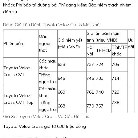
khác); Phí bảo trì đường bộ; Phí đăng kiểm; Bảo hiểm trách nhiệm
dân sự.
Bảng Giá Lăn Bánh Toyota Veloz Cross Mới Nhất
Giá lăn bánh tạm
Màu
Giá niêm yết
tính (triệu VNĐ)
Ưu
Phiên bản
ngoại
(triệu VNĐ)
đãi
Hà
Tỉnh/TP
thất
TP.HCM
Nội
khác
Các màu
638
737
724
705
Toyota Veloz
khác
Cross CVT
Trắng
646
746
733
714
ngọc trai
-
Các màu
660
761
748
729
Toyota Veloz
khác
Cross CVT Top
Trắng
738
668
770
757
ngọc trai
Giá Xe Toyota Veloz Cross Và Các Đối Thủ
Toyota Veloz Cross giá từ 638 triệu đồng