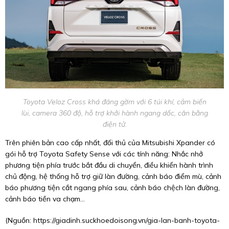
Toyota Veloz Cross khá đáng gờm với 6 túi khí, cảm biến
lùi, camera 360 độ, hỗ trợ khởi hành ngang dốc, cân bằng
điện tử.
Trên phiên bản cao cấp nhất, đối thủ của Mitsubishi Xpander có
gói hỗ trợ Toyota Safety Sense với các tính năng: Nhắc nhở
phương tiện phía trước bắt đầu di chuyển, điều khiển hành trình
chủ động, hệ thống hỗ trợ giữ làn đường, cảnh báo điểm mù, cảnh
báo phương tiện cắt ngang phía sau, cảnh báo chệch làn đường,
cảnh báo tiền va chạm…
(Nguồn:
https://giadinh.suckhoedoisong.vn/gia-lan-banh-toyota-