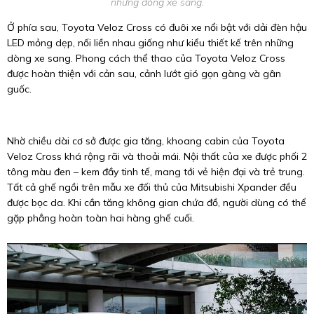
những dòng xe sang.
Ở phía sau, Toyota Veloz Cross có đuôi xe nổi bật với dải đèn hậu
LED mỏng dẹp, nối liền nhau giống như kiểu thiết kế trên những
dòng xe sang. Phong cách thể thao của Toyota Veloz Cross
được hoàn thiện với cản sau, cảnh lướt gió gọn gàng và gân
guốc.
Nhờ chiều dài cơ sở được gia tăng, khoang cabin của Toyota
Veloz Cross khá rộng rãi và thoải mái. Nội thất của xe được phối 2
tông màu đen – kem đầy tinh tế, mang tới vẻ hiện đại và trẻ trung.
Tất cả ghế ngồi trên mẫu xe đối thủ của Mitsubishi Xpander đều
được bọc da. Khi cần tăng không gian chứa đồ, người dùng có thể
gặp phẳng hoàn toàn hai hàng ghế cuối.