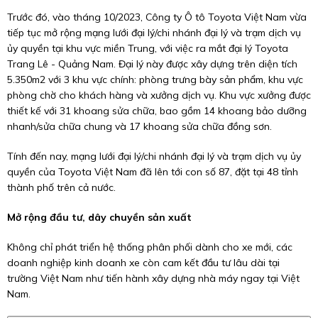
Trước đó, vào tháng 10/2023, Công ty Ô tô Toyota Việt Nam vừa
tiếp tục mở rộng mạng lưới đại lý/chi nhánh đại lý và trạm dịch vụ
ủy quyền tại khu vực miền Trung, với việc ra mắt đại lý Toyota
Trang Lê - Quảng Nam. Đại lý này được xây dựng trên diện tích
5.350m2 với 3 khu vực chính: phòng trưng bày sản phẩm, khu vực
phòng chờ cho khách hàng và xưởng dịch vụ. Khu vực xưởng được
thiết kế với 31 khoang sửa chữa, bao gồm 14 khoang bảo dưỡng
nhanh/sửa chữa chung và 17 khoang sửa chữa đồng sơn.
Tính đến nay, mạng lưới đại lý/chi nhánh đại lý và trạm dịch vụ ủy
quyền của Toyota Việt Nam đã lên tới con số 87, đặt tại 48 tỉnh
thành phố trên cả nước.
Mở rộng đầu tư, dây chuyền sản xuất
Không chỉ phát triển hệ thống phân phối dành cho xe mới, các
doanh nghiệp kinh doanh xe còn cam kết đầu tư lâu dài tại
trường Việt Nam như tiến hành xây dựng nhà máy ngay tại Việt
Nam.