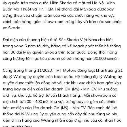
ủy quyền trên toàn quốc. Hiện Skoda có mặt tại Hà Nội, Vinh,
Buôn Ma Thuột và TP. HCM. Hệ thống đại lý Skoda được xây
dựng theo tiêu chuẩn toàn cầu với các chức năng và khu vực
chính bán hàng, gồm: showroom trưng bày và bán các sản phẩm
xe Skoda.
Đại diện của thương hiệu ô tô Séc Skoda Việt Nam cho biết,
trong vòng 5 năm tới đây, hãng có kế hoạch phát triển hệ thống
hơn 30 đại lý ủy quyền Skoda trên toàn quốc. Đồng thời, hãng
cũng hướng tới mục tiêu doanh số bán hàng hơn 30.000 xe/năm.
Cũng trong tháng 11/2023, TMT Motors đồng loạt khai trương 21
đại lý Wuling ủy quyền trên toàn quốc. Hệ thống đại lý Wuling ủy
quyền được thiết lập đồng bộ với các khu vực chính bao gồm khu
trưng bày xe điện của liên doanh GM (Mỹ) - Mini EV, khu xưởng
dịch vụ, khu vực hỗ trợ, tư vấn khách hàng… Mỗi showroom có
diện tích từ 200 - 400 m2, khu vực trưng bày sẽ gồm các phiên
bản xe điện của liên doanh GM (Mỹ) – Mini EV. Bên cạnh đó, hệ
thống đại lý Wuling ủy quyền cung cấp đầy đủ phụ tùng và phụ
kiện chính hãng của Wuling nhằm đáp ứng nhu cầu cá nhân hóa
của người dùng.