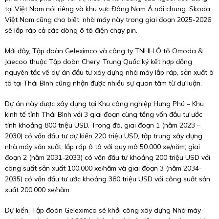
tại Việt Nam nói riêng và khu vực Đông Nam Á nói chung. Skoda
Việt Nam cũng cho biết, nhà máy này trong giai đoạn 2025-2026
sẽ lắp ráp cả các dòng ô tô điện chạy pin.
Mới đây, Tập đoàn Geleximco và công ty TNHH Ô tô Omoda &
Jaecoo thuộc Tập đoàn Chery, Trung Quốc ký kết hợp đồng
nguyên tắc về dự án đầu tư xây dựng nhà máy lắp ráp, sản xuất ô
tô tại Thái Bình cũng nhận được nhiều sự quan tâm từ dư luận.
Dự án này được xây dựng tại Khu công nghiệp Hưng Phú – Khu
kinh tế tỉnh Thái Bình với 3 giai đoạn cùng tổng vốn đầu tư ước
tính khoảng 800 triệu USD. Trong đó, giai đoạn 1 (năm 2023 –
2030) có vốn đầu tư dự kiến 220 triệu USD, tập trung xây dựng
nhà máy sản xuất, lắp ráp ô tô với quy mô 50.000 xe/năm; giai
đoạn 2 (năm 2031-2033) có vốn đầu tư khoảng 200 triệu USD với
công suất sản xuất 100.000 xe/năm và giai đoạn 3 (năm 2034-
2035) có vốn đầu tư ước khoảng 380 triệu USD với công suất sản
xuất 200.000 xe/năm.
Dự kiến, Tập đoàn Geleximco sẽ khởi công xây dựng Nhà máy