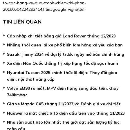
to-cac-hang-xe-dua-tranh-chiem-thi-phan-
20180504224292414.htm#google_vignette
)
TIN LIÊN QUAN
Cập nhập chi tiết bảng giá Land Rover tháng 12/2023
Những thói quen lái xe phổ biến làm hỏng xế yêu của bạn
Suzuki Jimny 2024 về đại lý trước ngày mở bán chính hãng
Xe điện Hàn Quốc thống trị xếp hạng tốc độ sạc nhanh
Hyundai Tucson 2025 chính thức lộ diện: Thay đổi giao
diện, nội thất nâng cấp
Volvo EM90 ra mắt: MPV điện hạng sang đầu tiên, chạy
740km/sạc
Giá xe Mazda CX5 tháng 11/2023 và Đánh giá xe chi tiết
Huawei ra mắt chiếc ô tô điện đầu tiên vào tháng 11/2023
Nhà sản xuất ôtô lớn nhất thế giới đạt sản lượng kỷ lục
toàn cầu