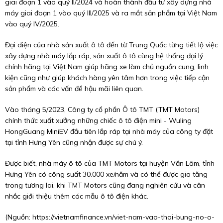
giai đoạn 1 vào quý II/2024 và hoàn thành đầu tư xây dựng nhà
máy giai đoạn 1 vào quý III/2025 và ra mắt sản phẩm tại Việt Nam
vào quý IV/2025.
Đại diện của nhà sản xuất ô tô đến từ Trung Quốc từng tiết lộ việc
xây dựng nhà máy lắp ráp, sản xuất ô tô cùng hệ thống đại lý
chính hãng tại Việt Nam giúp hãng xe làm chủ nguồn cung, linh
kiện cũng như giúp khách hàng yên tâm hơn trong việc tiếp cận
sản phẩm và các vấn đề hậu mãi liên quan.
Vào tháng 5/2023, Công ty cổ phần Ô tô TMT (TMT Motors)
chính thức xuất xưởng những chiếc ô tô điện mini - Wuling
HongGuang MiniEV đầu tiên lắp ráp tại nhà máy của công ty đặt
tại tỉnh Hưng Yên cũng nhận được sự chú ý.
Được biết, nhà máy ô tô của TMT Motors tại huyện Văn Lâm, tỉnh
Hưng Yên có công suất 30.000 xe/năm và có thể được gia tăng
trong tương lai, khi TMT Motors cũng đang nghiên cứu và cân
nhắc giới thiệu thêm các mẫu ô tô điện khác.
(Nguồn:
https://vietnamfinance.vn/viet-nam-vao-thoi-bung-no-o-