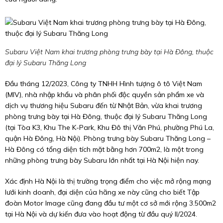
Subaru Việt Nam khai trương phòng trưng bày tại Hà Đông, thuộc
đại lý Subaru Thăng Long
Đầu tháng 12/2023, Công ty TNHH Hình tượng ô tô Việt Nam
(MIV), nhà nhập khẩu và phân phối độc quyền sản phẩm xe và
dịch vụ thương hiệu Subaru đến từ Nhật Bản, vừa khai trương
phòng trưng bày tại Hà Đông, thuộc đại lý Subaru Thăng Long
(tại Tòa K3, Khu The K-Park, Khu Đô thị Văn Phú, phường Phú La,
quận Hà Đông, Hà Nội). Phòng trưng bày Subaru Thăng Long –
Hà Đông có tổng diện tích mặt bằng hơn 700m2, là một trong
những phòng trưng bày Subaru lớn nhất tại Hà Nội hiện nay.
Xác định Hà Nội là thị trường trọng điểm cho việc mở rộng mạng
lưới kinh doanh, đại diện của hãng xe này cũng cho biết Tập
đoàn Motor Image cũng đang đầu tư một cơ sở mới rộng 3.500m2
tại Hà Nội và dự kiến đưa vào hoạt động từ đầu quý II/2024.