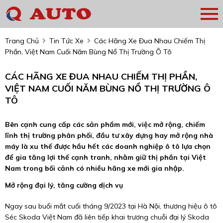
Trang Chủ
Tin Tức Xe
Các Hãng Xe Đua Nhau Chiếm Thị
Phần, Việt Nam Cuối Năm Bùng Nổ Thị Trường Ô Tô
CÁC HÃNG XE ĐUA NHAU CHIẾM THỊ PHẦN,
VIỆT NAM CUỐI NĂM BÙNG NỔ THỊ TRƯỜNG Ô
TÔ
Bên cạnh cung cấp các sản phẩm mới, việc mở rộng, chiếm
lĩnh thị trường phân phối, đầu tư xây dựng hay mở rộng nhà
máy là xu thế được hầu hết các doanh nghiệp ô tô lựa chọn
để gia tăng lợi thế cạnh tranh, nhằm giữ thị phần tại Việt
Nam trong bối cảnh có nhiều hãng xe mới gia nhập.
Mở rộng đại lý, tăng cường dịch vụ
Ngay sau buổi mắt cuối tháng 9/2023 tại Hà Nội, thương hiệu ô tô
Séc Skoda Việt Nam đã liên tiếp khai trương chuỗi đại lý Skoda