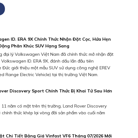
agen ID. ERA 9X Chính Thức Nhận Đặt Cọc, Hứa Hẹn
Động Phân Khúc SUV Hạng Sang
g đại lý Volkswagen Việt Nam đã chính thức mở nhận đặt
 Volkswagen ID. ERA 9X, đánh dấu lần đầu tiên
 Đức giới thiệu một mẫu SUV sử dụng công nghệ EREV
d Range Electric Vehicle) tại thị trường Việt Nam.
ver Discovery Sport Chính Thức Bị Khai Tử Sau Hơn
 11 năm có mặt trên thị trường, Land Rover Discovery
ẽ chính thức khép lại vòng đời sản phẩm vào cuối năm
t Chi Tiết Bảng Giá Vinfast VF6 Tháng 07/2026 Mới