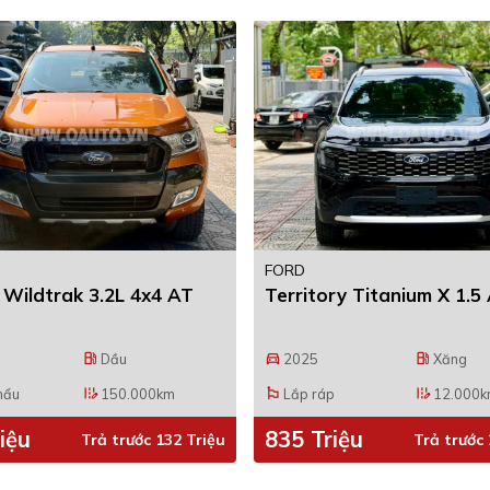
FORD
Wildtrak 3.2L 4x4 AT
Territory Titanium X 1.5
Dầu
2025
Xăng
local_gas_station
directions_car
local_gas_station
hẩu
150.000km
Lắp ráp
12.000
edit_road
emoji_flags
edit_road
iệu
835 Triệu
Trả trước 132 Triệu
Trả trước 