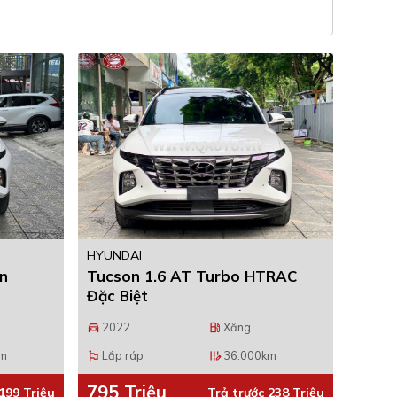
HYUNDAI
ẩn
Tucson 1.6 AT Turbo HTRAC
Đặc Biệt
2022
Xăng
directions_car
local_gas_station
km
Lắp ráp
36.000km
emoji_flags
edit_road
795 Triệu
199 Triệu
Trả trước 238 Triệu