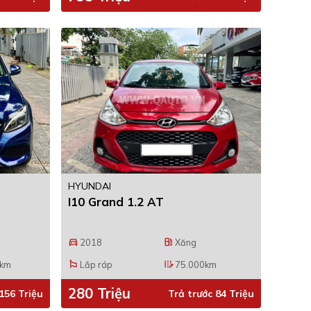
HYUNDAI
I10 Grand 1.2 AT
2018
Xăng
directions_car
local_gas_station
0km
Lắp ráp
75.000km
emoji_flags
edit_road
280 Triệu
156 Triệu
Trả trước 84 Triệu