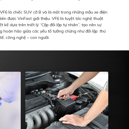
VF6 là chiếc SUV cỡ B và là một trong những mẫu xe điện
tiên được VinFast giới thiệu. VF6 là tuyệt tác nghệ thuật
ết kế dựa trên triết lý “Cặp đối lập tự nhiên”, tạo nên sự
g hoàn hảo giữa các yếu tố tưởng chừng như đối lập: thú
h tế, công nghệ – con người.