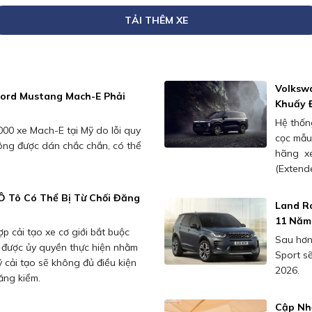
TẢI THÊM XE
Volksw
Ford Mustang Mach-E Phải
Khuấy 
Hệ thốn
000 xe Mach-E tại Mỹ do lỗi quy
cọc mẫu
hông được dán chắc chắn, có thể
hãng xe
(Extende
Ô Tô Có Thể Bị Từ Chối Đăng
Land Ro
11 Năm
p cải tạo xe cơ giới bắt buộc
Sau hơn
ị được ủy quyền thực hiện nhằm
Sport s
 cải tạo sẽ không đủ điều kiện
2026.
đăng kiểm.
Cập Nhậ