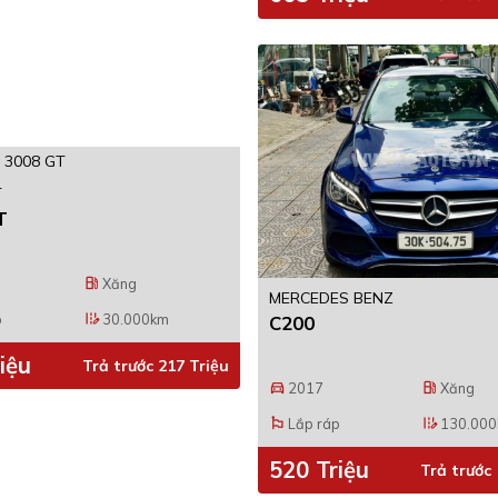
T
T
Xăng
local_gas_station
MERCEDES BENZ
p
30.000km
edit_road
C200
iệu
Trả trước 217 Triệu
2017
Xăng
directions_car
local_gas_station
Lắp ráp
130.00
emoji_flags
edit_road
520 Triệu
Trả trước 