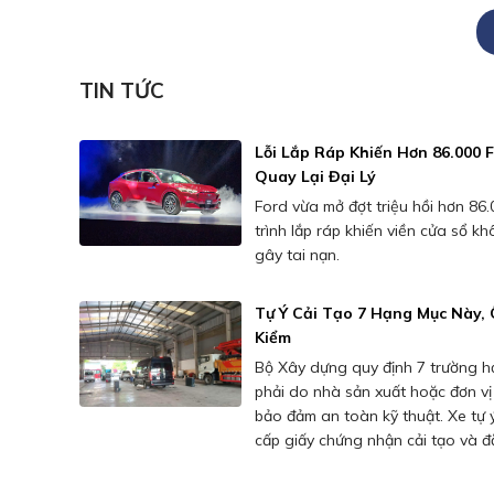
TIN TỨC
Lỗi Lắp Ráp Khiến Hơn 86.000 
Quay Lại Đại Lý
Ford vừa mở đợt triệu hồi hơn 86.
trình lắp ráp khiến viền cửa sổ k
gây tai nạn.
Tự Ý Cải Tạo 7 Hạng Mục Này, 
Kiểm
Bộ Xây dựng quy định 7 trường hợ
phải do nhà sản xuất hoặc đơn v
bảo đảm an toàn kỹ thuật. Xe tự ý
cấp giấy chứng nhận cải tạo và 