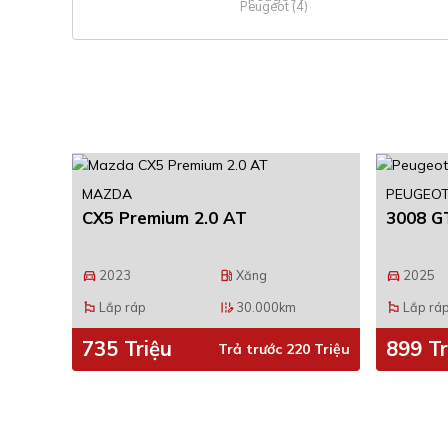
Peugeot (4)
MAZDA
PEUGEO
CX5 Premium 2.0 AT
3008 G
2023
Xăng
2025
directions_car
local_gas_station
directions_car
Lắp ráp
30.000km
Lắp rá
emoji_flags
edit_road
emoji_flags
735 Triệu
899 Tr
Trả trước 220 Triệu