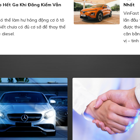
p Hết Ga Khi Đăng Kiểm Vẫn
Nhất
VinFast 
 có thể làm hư hỏng động cơ ô tô
lần đầu 
iết chưa có đủ cơ sở để thay thế
được thi
 diesel.
cân bằn
vị – tin