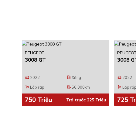
PEUGEOT
PEUGEO
3008 GT
3008 G
2022
Xăng
2022
directions_car
local_gas_station
directions_car
Lắp ráp
56.000km
Lắp rá
emoji_flags
edit_road
emoji_flags
750 Triệu
725 Tr
Trả trước 225 Triệu