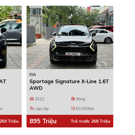
KIA
 AT
Sportage Signature X-Line 1.6T
AWD
2022
Xăng
directions_car
local_gas_station
km
Lắp ráp
50.000km
emoji_flags
edit_road
895 Triệu
250 Triệu
Trả trước 268 Triệu