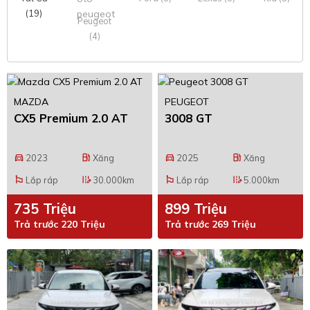
(19)
Peugeot
(4)
MAZDA
PEUGEOT
CX5 Premium 2.0 AT
3008 GT
2023
Xăng
2025
Xăng
directions_car
local_gas_station
directions_car
local_gas_station
Lắp ráp
30.000km
Lắp ráp
5.000km
emoji_flags
edit_road
emoji_flags
edit_road
735 Triệu
899 Triệu
Trả trước 220 Triệu
Trả trước 269 Triệu