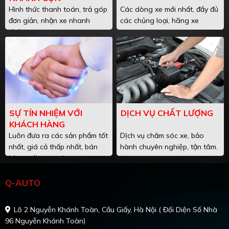
Hình thức thanh toán, trả góp
Các dòng xe mới nhất, đầy đủ
đơn giản, nhận xe nhanh
các chủng loại, hãng xe
chóng.
SỰ TÍN NHIỆM VỚI
DỊCH VỤ CHẤT LƯỢNG
KHÁCH HÀNG
Luôn đưa ra các sản phẩm tốt
DỊch vụ chăm sóc xe, bảo
nhất, giá cả thấp nhất, bán
hành chuyên nghiệp, tận tâm.
hàng với sự uy tín.
Q-AUTO
Lô 2 Nguyễn Khánh Toàn, Cầu Giấy, Hà Nội ( Đối Diện Số Nhà
96 Nguyễn Khánh Toàn)