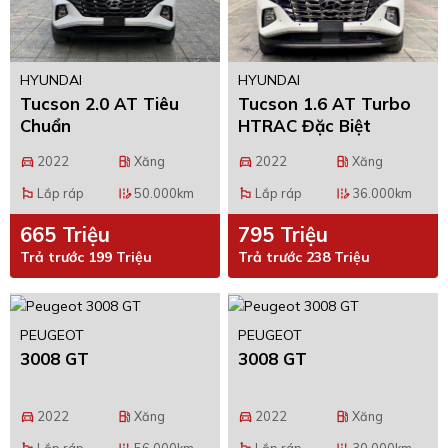
HYUNDAI
HYUNDAI
Tucson 2.0 AT Tiêu
Tucson 1.6 AT Turbo
Chuẩn
HTRAC Đặc Biệt
2022
Xăng
2022
Xăng
directions_car
local_gas_station
directions_car
local_gas_station
Lắp ráp
50.000km
Lắp ráp
36.000km
emoji_flags
edit_road
emoji_flags
edit_road
665 Triệu
795 Triệu
Trả trước 199 Triệu
Trả trước 238 Triệu
PEUGEOT
PEUGEOT
3008 GT
3008 GT
2022
Xăng
2022
Xăng
directions_car
local_gas_station
directions_car
local_gas_station