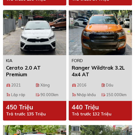
KIA
FORD
Cerato 2.0 AT
Ranger Wildtrak 3.2L
Premium
4x4 AT
2021
Xăng
2016
Dầu
directions_car
local_gas_station
directions_car
local_gas_station
Lắp ráp
90.000km
Nhập khẩu
150.000km
emoji_flags
edit_road
emoji_flags
edit_road
450 Triệu
440 Triệu
Trả trước 135 Triệu
Trả trước 132 Triệu