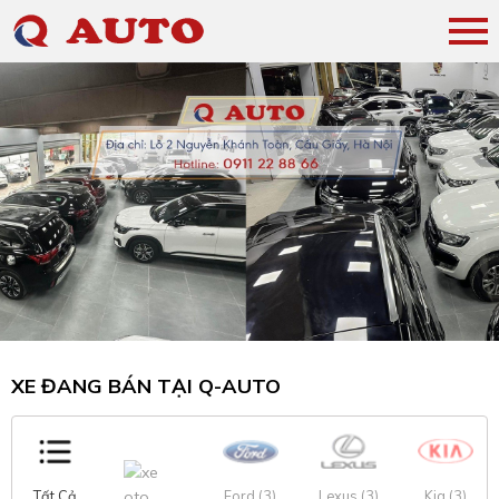
XE ĐANG BÁN TẠI Q-AUTO
Tất Cả
Ford (3)
Lexus (3)
Kia (3)