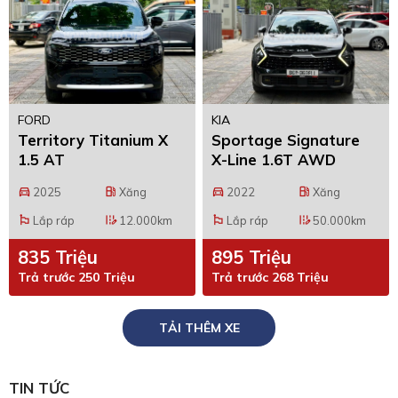
FORD
KIA
Territory Titanium X
Sportage Signature
1.5 AT
X-Line 1.6T AWD
2025
Xăng
2022
Xăng
directions_car
local_gas_station
directions_car
local_gas_station
Lắp ráp
12.000km
Lắp ráp
50.000km
emoji_flags
edit_road
emoji_flags
edit_road
835 Triệu
895 Triệu
Trả trước 250 Triệu
Trả trước 268 Triệu
TẢI THÊM XE
TIN TỨC